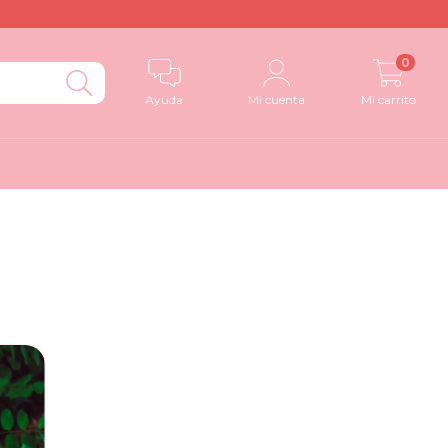
0
Ayuda
Mi cuenta
Mi carrito