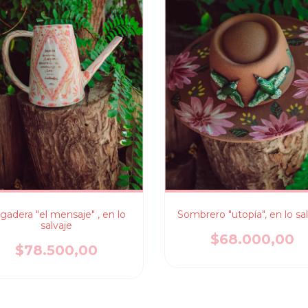
gadera "el mensaje" , en lo
Sombrero "utopía", en lo sa
salvaje
$68.000,00
$78.500,00