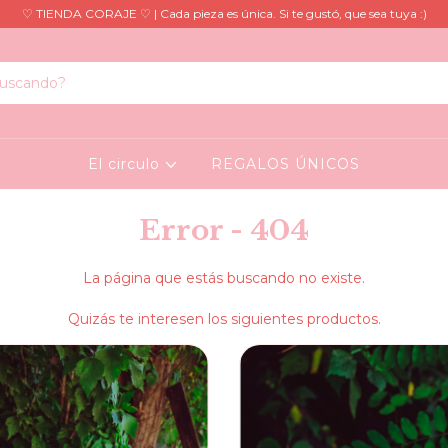
♡ TIENDA CORAJE ♡ | Cada pieza es única. Si te gustó, que sea tuya :)
El circulo
REGALOS ÚNICOS
Error - 404
La página que estás buscando no existe.
Quizás te interesen los siguientes productos.