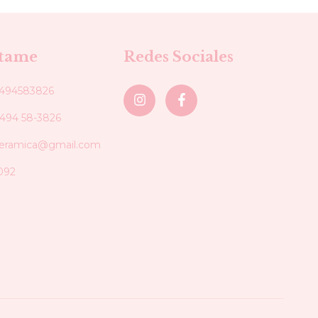
tame
Redes Sociales
494583826
2494 58-3826
ceramica@gmail.com
092