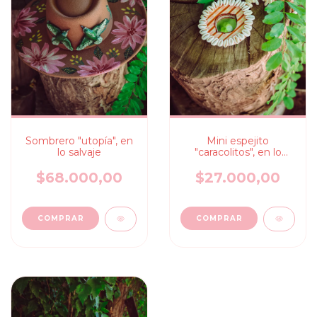
Sombrero "utopía", en
Mini espejito
lo salvaje
"caracolitos", en lo
salvaje
$68.000,00
$27.000,00