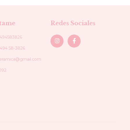
tame
Redes Sociales
494583826
2494 58-3826
ceramica@gmail.com
092