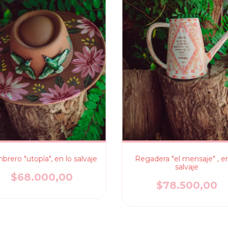
rero "utopía", en lo salvaje
Regadera "el mensaje" , en
salvaje
$68.000,00
$78.500,00