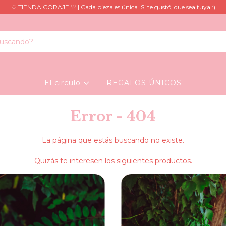
♡ TIENDA CORAJE ♡ | Cada pieza es única. Si te gustó, que sea tuya :)
El circulo
REGALOS ÚNICOS
Error - 404
La página que estás buscando no existe.
Quizás te interesen los siguientes productos.