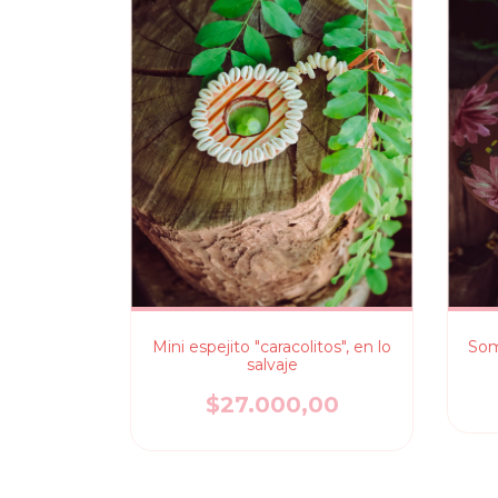
Mini espejito "caracolitos", en lo
Somb
salvaje
$27.000,00