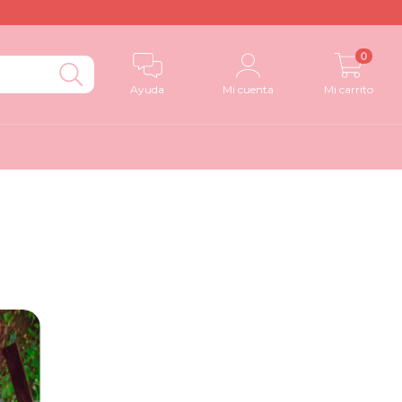
0
Ayuda
Mi cuenta
Mi carrito