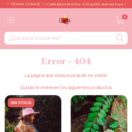
♡ TIENDA CORAJE ♡ | Cada pieza es única. Si te gustó, que sea tuya :)
0
Error - 404
La página que estás buscando no existe.
Quizás te interesen los siguientes productos.
SIN STOCK