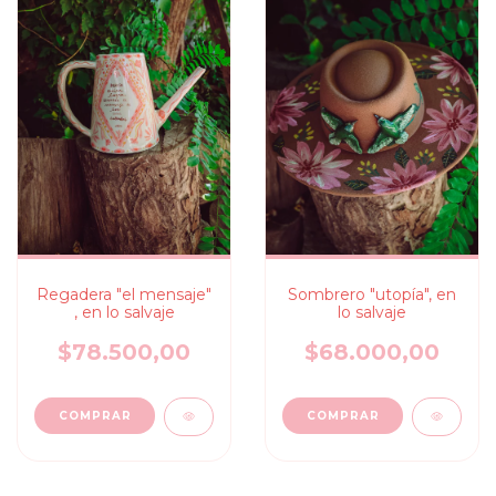
Regadera "el mensaje"
Sombrero "utopía", en
, en lo salvaje
lo salvaje
$78.500,00
$68.000,00