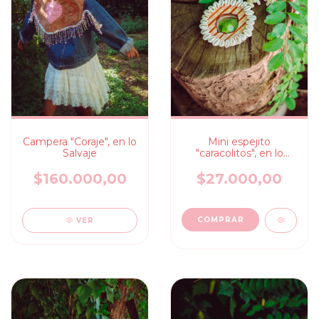
Campera "Coraje", en lo
Mini espejito
Salvaje
"caracolitos", en lo
salvaje
$160.000,00
$27.000,00
VER