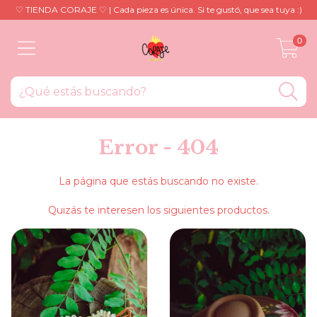
♡ TIENDA CORAJE ♡ | Cada pieza es única. Si te gustó, que sea tuya :)
0
Error - 404
La página que estás buscando no existe.
Quizás te interesen los siguientes productos.