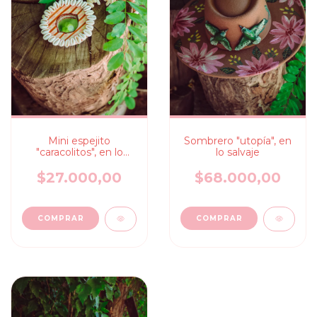
Mini espejito
Sombrero "utopía", en
"caracolitos", en lo
lo salvaje
salvaje
$27.000,00
$68.000,00